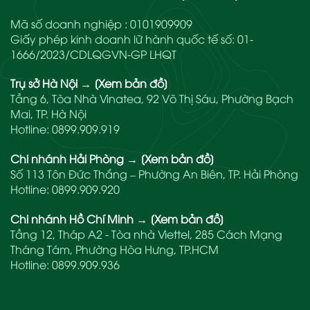
Mã số doanh nghiệp : 0101909909
Giấy phép kinh doanh lữ hành quốc tế số: 01-
1666/2023/CDLQGVN-GP LHQT
Trụ sở Hà Nội
→
[Xem bản đồ]
Tầng 6, Tòa Nhà Vinatea, 92 Võ Thị Sáu, Phường Bạch
Mai, TP. Hà Nội
Hotline:
0899.909.919
Chi nhánh Hải Phòng
→
[Xem bản đồ]
Số 113 Tôn Đức Thắng – Phường An Biên, TP. Hải Phòng
Hotline:
0899.909.920
Chi nhánh Hồ Chí Minh
→
[Xem bản đồ]
Tầng 12, Tháp A2 - Tòa nhà Viettel, 285 Cách Mạng
Tháng Tám, Phường Hòa Hưng, TP.HCM
Hotline:
0899.909.936