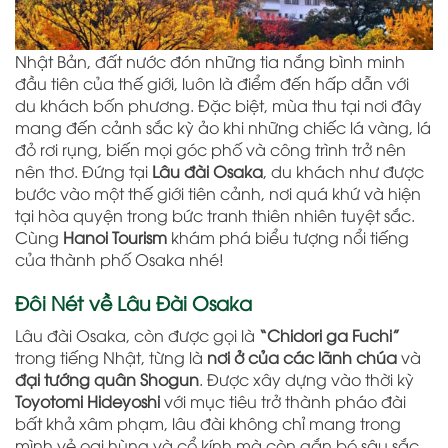
Nhật Bản, đất nước đón những tia nắng bình minh
đầu tiên của thế giới, luôn là điểm đến hấp dẫn với
du khách bốn phương. Đặc biệt, mùa thu tại nơi đây
mang đến cảnh sắc kỳ ảo khi những chiếc lá vàng, lá
đỏ rơi rụng, biến mọi góc phố và công trình trở nên
nên thơ. Đứng tại
Lâu đài Osaka
, du khách như được
bước vào một thế giới tiên cảnh, nơi quá khứ và hiện
tại hòa quyện trong bức tranh thiên nhiên tuyệt sắc.
Cùng
Hanoi Tourism
khám phá biểu tượng nổi tiếng
của thành phố Osaka nhé!
Đôi Nét về Lâu Đài Osaka
Lâu đài Osaka, còn được gọi là
“Chidori ga Fuchi”
trong tiếng Nhật, từng là
nơi ở của các lãnh chúa
và
đại tướng quân Shogun
. Được xây dựng vào thời kỳ
Toyotomi Hideyoshi
với mục tiêu trở thành pháo đài
bất khả xâm phạm, lâu đài không chỉ mang trong
mình vẻ oai hùng và cổ kính mà còn gắn bó sâu sắc