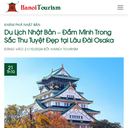
Bỏ
qua
nội
dung
KHÁM PHÁ NHẬT BẢN
Du Lịch Nhật Bản – Đắm Mình Trong
Sắc Thu Tuyệt Đẹp tại Lâu Đài Osaka
ĐĂNG VÀO
21/10/2024
BỞI
HANOI TOURISM
21
Th10