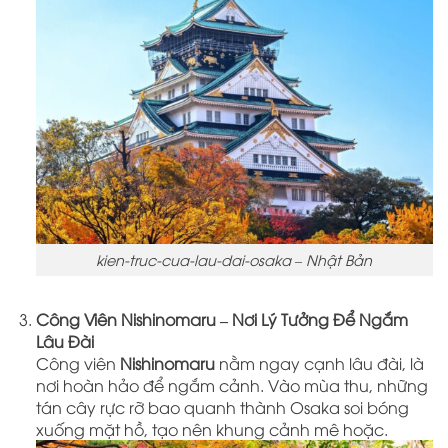
kien-truc-cua-lau-dai-osaka – Nhật Bản
Công Viên Nishinomaru – Nơi Lý Tưởng Để Ngắm
Lâu Đài
Công viên
Nishinomaru
nằm ngay cạnh lâu đài, là
nơi hoàn hảo để ngắm cảnh. Vào mùa thu, những
tán cây rực rỡ bao quanh thành Osaka soi bóng
xuống mặt hồ, tạo nên khung cảnh mê hoặc.