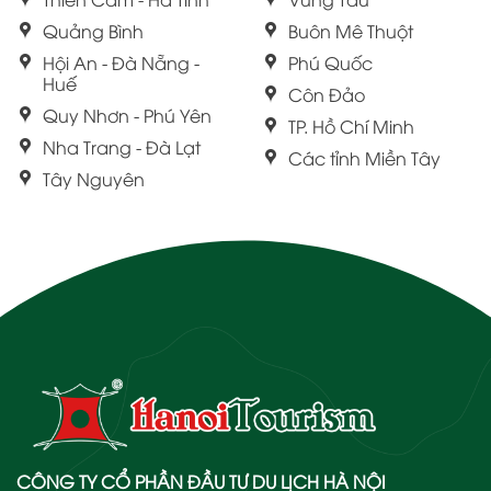
Quảng Bình
Buôn Mê Thuột
Hội An - Đà Nẵng -
Phú Quốc
Huế
Côn Đảo
Quy Nhơn - Phú Yên
TP. Hồ Chí Minh
Nha Trang - Đà Lạt
Các tỉnh Miền Tây
Tây Nguyên
CÔNG TY CỔ PHẦN ĐẦU TƯ DU LỊCH HÀ NỘI