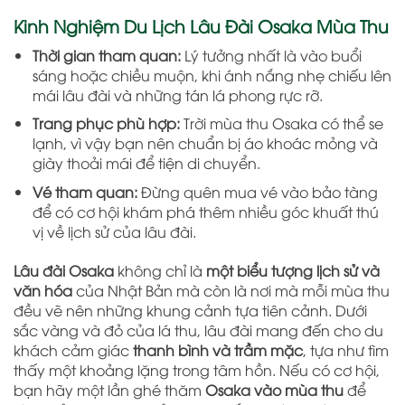
Kinh Nghiệm Du Lịch Lâu Đài Osaka Mùa Thu
Thời gian tham quan:
Lý tưởng nhất là vào buổi
sáng hoặc chiều muộn, khi ánh nắng nhẹ chiếu lên
mái lâu đài và những tán lá phong rực rỡ.
Trang phục phù hợp:
Trời mùa thu Osaka có thể se
lạnh, vì vậy bạn nên chuẩn bị áo khoác mỏng và
giày thoải mái để tiện di chuyển.
Vé tham quan:
Đừng quên mua vé vào bảo tàng
để có cơ hội khám phá thêm nhiều góc khuất thú
vị về lịch sử của lâu đài.
Lâu đài Osaka
không chỉ là
một biểu tượng lịch sử và
văn hóa
của Nhật Bản mà còn là nơi mà mỗi mùa thu
đều vẽ nên những khung cảnh tựa tiên cảnh. Dưới
sắc vàng và đỏ của lá thu, lâu đài mang đến cho du
khách cảm giác
thanh bình và trầm mặc
, tựa như tìm
thấy một khoảng lặng trong tâm hồn. Nếu có cơ hội,
bạn hãy một lần ghé thăm
Osaka vào mùa thu
để