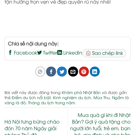
tận hưởng trọn vẹn vẻ đẹp quyến rũ này nhé!
Chia sẻ nội dung này:
Facebook
Twitter
LinkedIn
Sao chép link
Bài viết này được đăng trong
Khám phá Nhật Bản
và được gắn
thẻ
Điểm du lịch nổi bật
,
Kinh nghiệm du lịch
,
Mùa Thu
,
Ngắm lá
vàng lá đỏ
,
Tháng du lịch trong năm
.
Mua quà gì khi đi Nhật
Hà Nội tưng bừng chào
Bản? Gợi ý quà tặng cho
đón 70 năm Ngày giải
người lớn tuổi, trẻ em, bạn
phóng Thủ đô
bè, gia đình và cho bản