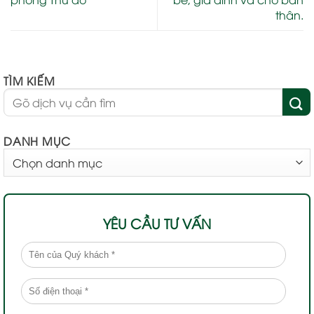
thân.
TÌM KIẾM
DANH MỤC
DANH
MỤC
YÊU CẦU TƯ VẤN