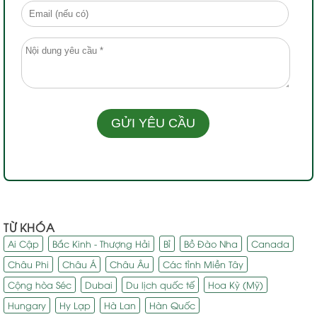
TỪ KHÓA
Ai Cập
Bắc Kinh - Thượng Hải
Bỉ
Bồ Đào Nha
Canada
Châu Phi
Châu Á
Châu Âu
Các tỉnh Miền Tây
Cộng hòa Séc
Dubai
Du lịch quốc tế
Hoa Kỳ (Mỹ)
Hungary
Hy Lạp
Hà Lan
Hàn Quốc