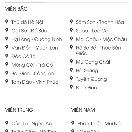
MIỀN BẮC
Thủ đô Hà Nội
Sầm Sơn - Thanh Hóa
Cát Bà - Đồ Sơn
Sapa - Lào Cai
Hạ Long - Quảng Ninh
Mai Châu - Mộc Châu
Vân Đồn - Quan Lạn
Hồ Ba Bể - Thác Bản
Giốc
Đảo Cô Tô
Mù Cang Chải
Móng Cái - Trà Cổ
Hà Giang
Bái Đính - Tràng An
Tuyên Quang
Tam Đảo - Vĩnh Phúc
Điện Biên
MIỀN TRUNG
MIỀN NAM
Cửa Lò - Nghệ An
Phan Thiết - Mũi Né
Thiên Cầm - Hà Tĩnh
Vũng Tàu