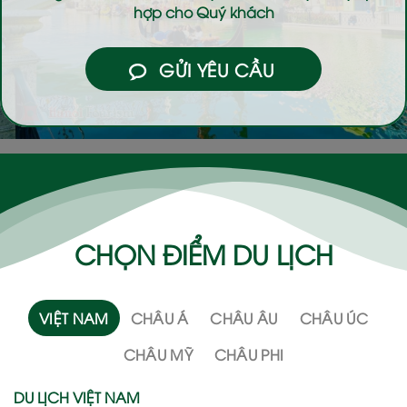
hợp cho Quý khách
GỬI YÊU CẦU
CHỌN ĐIỂM DU LỊCH
VIỆT NAM
CHÂU Á
CHÂU ÂU
CHÂU ÚC
CHÂU MỸ
CHÂU PHI
DU LỊCH VIỆT NAM