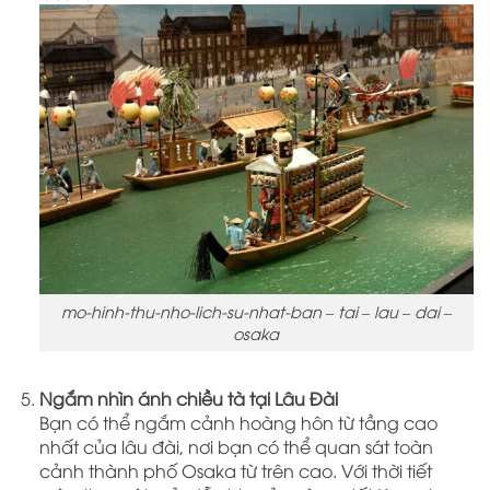
mo-hinh-thu-nho-lich-su-nhat-ban – tai – lau – dai –
osaka
Ngắm nhìn ánh chiều tà tại Lâu Đài
Bạn có thể ngắm cảnh hoàng hôn từ tầng cao
nhất của lâu đài, nơi bạn có thể quan sát toàn
cảnh thành phố Osaka từ trên cao. Với thời tiết