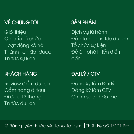
VỀ CHÚNG TÔI
SẢN PHẨM
Giới thiệu
Dịch vụ lữ hành
Cơ cấu tổ chức
Đào tạo nhân lực du lịch
Hoạt động xã hội
Tổ chức sự kiện
Thành tích đạt được
Đề án phát triển điểm
Tin tức sự kiện
đến
KHÁCH HÀNG
ĐẠI LÝ / CTV
Review điểm du lịch
Đăng ký làm Đại lý
Cẩm nang đi tour
Đăng ký làm CTV
Đi đâu 12 tháng
Chính sách hợp tác
Tin tức du lịch
© Bản quyền thuộc về Hanoi Tourism
Thiết kế bởi
TMDT Pro