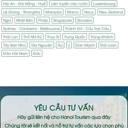
Hội An - Đà Nẵng - Huế
Liên tuyến các nước
Luxembourg
Lệ Giang - Shangrila
Malaysia
Maroc
Nauy
New Zealand
Nga
Nhật Bản
Pháp
Singapore
Slovakia
Sydney - Canberra - Melbourne
Thành Đô - Cửu Trại Câu
Thái Lan
Thổ Nhĩ Kỳ
Thụy Sĩ
Trung Quốc
Trùng Khánh
Tây Ban Nha
Tây Nguyên
Áo
ý
Đan Mạch
Đài Loan
Đảo Hải Nam
Đức
YÊU CẦU TƯ VẤN
Hãy gửi liên hệ cho
Hanoi Tourism
qua đây
Chúng tôi sẽ kết nối và hỗ trợ tư vấn các lựa chọn phù