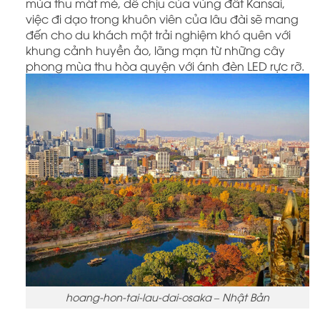
mùa thu mát mẻ, dễ chịu của vùng đất Kansai,
việc đi dạo trong khuôn viên của lâu đài sẽ mang
đến cho du khách một trải nghiệm khó quên với
khung cảnh huyền ảo, lãng mạn từ những cây
phong mùa thu hòa quyện với ánh đèn LED rực rỡ.
hoang-hon-tai-lau-dai-osaka – Nhật Bản