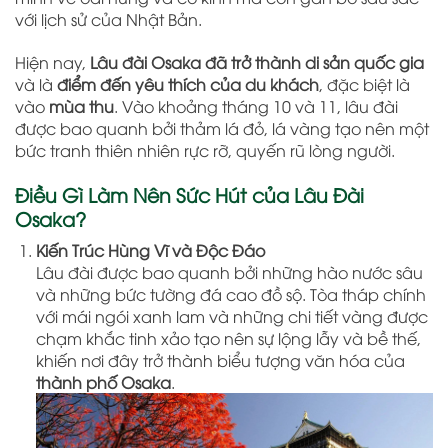
với lịch sử của Nhật Bản.
Hiện nay,
Lâu đài Osaka đã trở thành di sản quốc gia
và là
điểm đến yêu thích của du khách
, đặc biệt là
vào
mùa thu
. Vào khoảng tháng 10 và 11, lâu đài
được bao quanh bởi thảm lá đỏ, lá vàng tạo nên một
bức tranh thiên nhiên rực rỡ, quyến rũ lòng người.
Điều Gì Làm Nên Sức Hút của Lâu Đài
Osaka?
Kiến Trúc Hùng Vĩ và Độc Đáo
Lâu đài được bao quanh bởi những hào nước sâu
và những bức tường đá cao đồ sộ. Tòa tháp chính
với mái ngói xanh lam và những chi tiết vàng được
chạm khắc tinh xảo tạo nên sự lộng lẫy và bề thế,
khiến nơi đây trở thành biểu tượng văn hóa của
thành phố Osaka
.