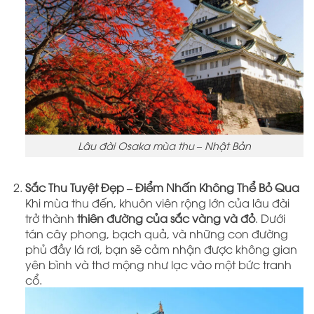
Lâu đài Osaka mùa thu – Nhật Bản
Sắc Thu Tuyệt Đẹp – Điểm Nhấn Không Thể Bỏ Qua
Khi mùa thu đến, khuôn viên rộng lớn của lâu đài
trở thành
thiên đường của sắc vàng và đỏ
. Dưới
tán cây phong, bạch quả, và những con đường
phủ đầy lá rơi, bạn sẽ cảm nhận được không gian
yên bình và thơ mộng như lạc vào một bức tranh
cổ.