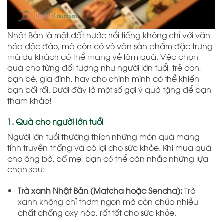
Nhật Bản là một đất nước nổi tiếng không chỉ với văn
hóa độc đáo, mà còn có vô vàn sản phẩm đặc trưng
mà du khách có thể mang về làm quà. Việc chọn
quà cho từng đối tượng như người lớn tuổi, trẻ con,
bạn bè, gia đình, hay cho chính mình có thể khiến
bạn bối rối. Dưới đây là một số gợi ý quà tặng để bạn
tham khảo!
1. Quà cho người lớn tuổi
Người lớn tuổi thường thích những món quà mang
tính truyền thống và có lợi cho sức khỏe. Khi mua quà
cho ông bà, bố mẹ, bạn có thể cân nhắc những lựa
chọn sau:
Trà xanh Nhật Bản (Matcha hoặc Sencha):
Trà
xanh không chỉ thơm ngon mà còn chứa nhiều
chất chống oxy hóa, rất tốt cho sức khỏe.