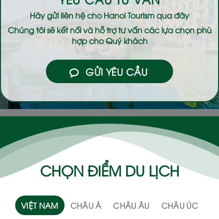
Hãy gửi liên hệ cho
Hanoi Tourism
qua đây
Chúng tôi sẽ kết nối và hỗ trợ tư vấn các lựa chọn phù
hợp cho Quý khách
GỬI YÊU CẦU
CHỌN ĐIỂM DU LỊCH
VIỆT NAM
CHÂU Á
CHÂU ÂU
CHÂU ÚC