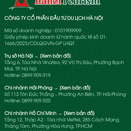
CÔNG TY CỔ PHẦN ĐẦU TƯ DU LỊCH HÀ NỘI
Mã số doanh nghiệp : 0101909909
Giấy phép kinh doanh lữ hành quốc tế số: 01-
1666/2023/CDLQGVN-GP LHQT
Trụ sở Hà Nội
→
[Xem bản đồ]
Tầng 6, Tòa Nhà Vinatea, 92 Võ Thị Sáu, Phường Bạch
Mai, TP. Hà Nội
Hotline:
0899.909.919
Chi nhánh Hải Phòng
→
[Xem bản đồ]
Số 113 Tôn Đức Thắng – Phường An Biên, TP. Hải Phòng
Hotline:
0899.909.920
Chi nhánh Hồ Chí Minh
→
[Xem bản đồ]
Tầng 12, Tháp A2 - Tòa nhà Viettel, 285 Cách Mạng
Tháng Tám, Phường Hòa Hưng, TP.HCM