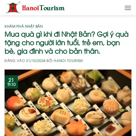
Bỏ
qua
nội
dung
KHÁM PHÁ NHẬT BẢN
Mua quà gì khi đi Nhật Bản? Gợi ý quà
tặng cho người lớn tuổi, trẻ em, bạn
bè, gia đình và cho bản thân.
ĐĂNG VÀO
21/10/2024
BỞI
HANOI TOURISM
21
Th10