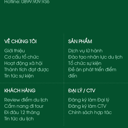
Hotline:
0899.909.936
VỀ CHÚNG TÔI
SẢN PHẨM
Giới thiệu
Dịch vụ lữ hành
Cơ cấu tổ chức
Đào tạo nhân lực du lịch
Hoạt động xã hội
Tổ chức sự kiện
Thành tích đạt được
Đề án phát triển điểm
Tin tức sự kiện
đến
KHÁCH HÀNG
ĐẠI LÝ / CTV
Review điểm du lịch
Đăng ký làm Đại lý
Cẩm nang đi tour
Đăng ký làm CTV
Đi đâu 12 tháng
Chính sách hợp tác
Tin tức du lịch