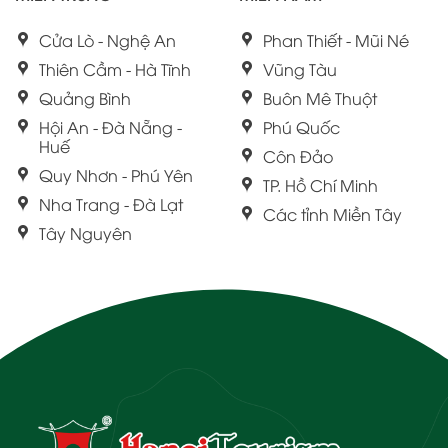
Cửa Lò - Nghệ An
Phan Thiết - Mũi Né
Thiên Cầm - Hà Tĩnh
Vũng Tàu
Quảng Bình
Buôn Mê Thuột
Hội An - Đà Nẵng -
Phú Quốc
Huế
Côn Đảo
Quy Nhơn - Phú Yên
TP. Hồ Chí Minh
Nha Trang - Đà Lạt
Các tỉnh Miền Tây
Tây Nguyên