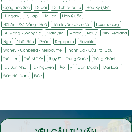
Cộng hòa Séc
Dubai
Du lịch quốc tế
Hoa Kỳ (Mỹ)
Hungary
Hy Lạp
Hà Lan
Hàn Quốc
Hội An - Đà Nẵng - Huế
Liên tuyến các nước
Luxembourg
Lệ Giang - Shangrila
Malaysia
Maroc
Nauy
New Zealand
Nga
Nhật Bản
Pháp
Singapore
Slovakia
Sydney - Canberra - Melbourne
Thành Đô - Cửu Trại Câu
Thái Lan
Thổ Nhĩ Kỳ
Thụy Sĩ
Trung Quốc
Trùng Khánh
Tây Ban Nha
Tây Nguyên
Áo
ý
Đan Mạch
Đài Loan
Đảo Hải Nam
Đức
YÊU CẦU TƯ VẤN