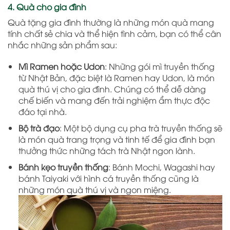
4. Quà cho gia đình
Quà tặng gia đình thường là những món quà mang
tính chất sẻ chia và thể hiện tình cảm, bạn có thể cân
nhắc những sản phẩm sau:
Mì Ramen hoặc Udon
: Những gói mì truyền thống
từ Nhật Bản, đặc biệt là Ramen hay Udon, là món
quà thú vị cho gia đình. Chúng có thể dễ dàng
chế biến và mang đến trải nghiệm ẩm thực độc
đáo tại nhà.
Bộ trà đạo
: Một bộ dụng cụ pha trà truyền thống sẽ
là món quà trang trọng và tinh tế để gia đình bạn
thưởng thức những tách trà Nhật ngon lành.
Bánh kẹo truyền thống
: Bánh Mochi, Wagashi hay
bánh Taiyaki với hình cá truyền thống cũng là
những món quà thú vị và ngon miệng.