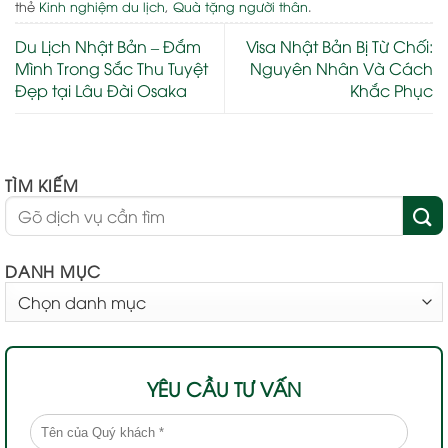
thẻ
Kinh nghiệm du lịch
,
Quà tặng người thân
.
Du Lịch Nhật Bản – Đắm
Visa Nhật Bản Bị Từ Chối:
Mình Trong Sắc Thu Tuyệt
Nguyên Nhân Và Cách
Đẹp tại Lâu Đài Osaka
Khắc Phục
TÌM KIẾM
DANH MỤC
DANH
MỤC
YÊU CẦU TƯ VẤN