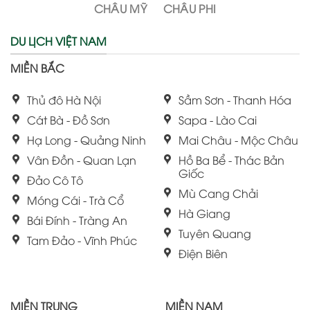
CHÂU MỸ
CHÂU PHI
DU LỊCH VIỆT NAM
MIỀN BẮC
Thủ đô Hà Nội
Sầm Sơn - Thanh Hóa
Cát Bà - Đồ Sơn
Sapa - Lào Cai
Hạ Long - Quảng Ninh
Mai Châu - Mộc Châu
Vân Đồn - Quan Lạn
Hồ Ba Bể - Thác Bản
Giốc
Đảo Cô Tô
Mù Cang Chải
Móng Cái - Trà Cổ
Hà Giang
Bái Đính - Tràng An
Tuyên Quang
Tam Đảo - Vĩnh Phúc
Điện Biên
MIỀN TRUNG
MIỀN NAM