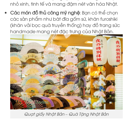
nhỏ xinh, tinh tế và mang đậm nét văn hóa Nhật.
Các món đồ thủ công mỹ nghệ
: Bạn có thể chọn
các sản phẩm như bát đĩa gốm sứ, khăn furoshiki
(khăn vải bọc quà truyền thống) hay đồ trang sức
handmade mang nét đặc trưng của Nhật Bản.
Quạt giấy Nhật Bản – Quà Tặng Nhật Bản