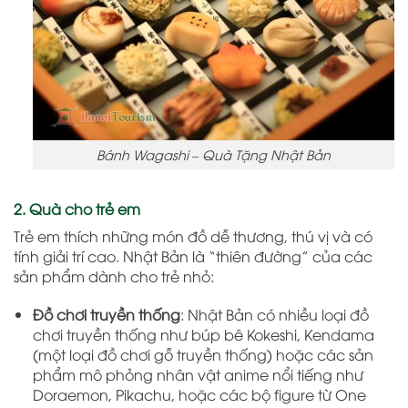
Bánh Wagashi – Quà Tặng Nhật Bản
2. Quà cho trẻ em
Trẻ em thích những món đồ dễ thương, thú vị và có
tính giải trí cao. Nhật Bản là “thiên đường” của các
sản phẩm dành cho trẻ nhỏ:
Đồ chơi truyền thống
: Nhật Bản có nhiều loại đồ
chơi truyền thống như búp bê Kokeshi, Kendama
(một loại đồ chơi gỗ truyền thống) hoặc các sản
phẩm mô phỏng nhân vật anime nổi tiếng như
Doraemon, Pikachu, hoặc các bộ figure từ One