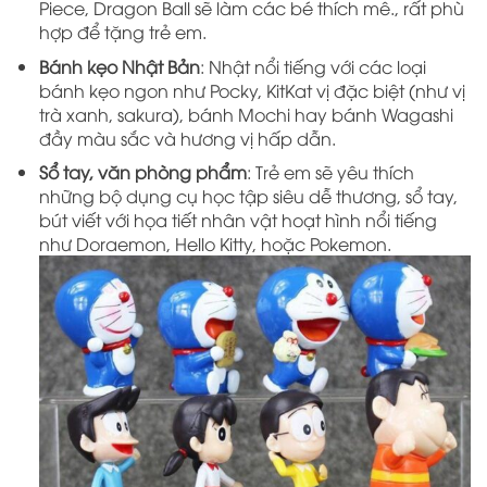
Piece, Dragon Ball sẽ làm các bé thích mê., rất phù
hợp để tặng trẻ em.
Bánh kẹo Nhật Bản
: Nhật nổi tiếng với các loại
bánh kẹo ngon như Pocky, KitKat vị đặc biệt (như vị
trà xanh, sakura), bánh Mochi hay bánh Wagashi
đầy màu sắc và hương vị hấp dẫn.
Sổ tay, văn phòng phẩm
: Trẻ em sẽ yêu thích
những bộ dụng cụ học tập siêu dễ thương, sổ tay,
bút viết với họa tiết nhân vật hoạt hình nổi tiếng
như Doraemon, Hello Kitty, hoặc Pokemon.