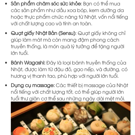
Sản phẩm chăm sóc sức khỏe
: Bạn có thể mua
các sản phẩm như dầu xoa bóp, kem dưỡng da
hoặc thực phẩm chức năng từ Nhật, vốn nổi tiếng
với chất lượng cao và tính an toàn.
Quạt giấy Nhật Bản (Sensu)
: Quạt giấy không chỉ
giúp làm mát mà còn mang đậm phong cách
truyền thống, là món quà lý tưởng để tặng người
lớn tuổi.
Bánh Wagashi:
Đây là loại bánh truyền thống của
Nhật, được làm từ đậu đỏ, gạo nếp, và đường, có
hương vị thanh tao, phù hợp với người lớn tuổi.
Dụng cụ massage:
Các thiết bị massage của Nhật
nổi tiếng với chất lượng tốt, có thể giúp người lớn
tuổi thư giãn cơ thể sau những ngày dài mệt mỏi.