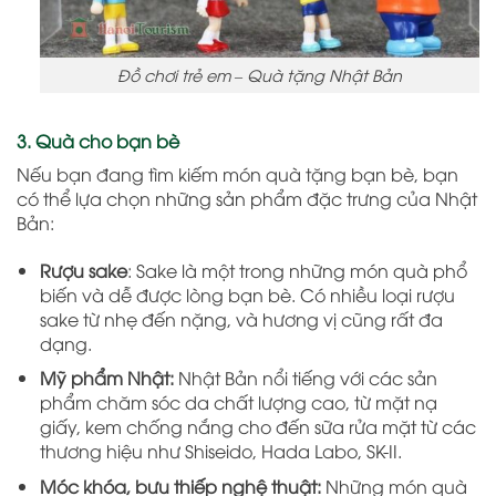
Đồ chơi trẻ em – Quà tặng Nhật Bản
3. Quà cho bạn bè
Nếu bạn đang tìm kiếm món quà tặng bạn bè, bạn
có thể lựa chọn những sản phẩm đặc trưng của Nhật
Bản:
Rượu sake
: Sake là một trong những món quà phổ
biến và dễ được lòng bạn bè. Có nhiều loại rượu
sake từ nhẹ đến nặng, và hương vị cũng rất đa
dạng.
Mỹ phẩm Nhật:
Nhật Bản nổi tiếng với các sản
phẩm chăm sóc da chất lượng cao, từ mặt nạ
giấy, kem chống nắng cho đến sữa rửa mặt từ các
thương hiệu như Shiseido, Hada Labo, SK-II.
Móc khóa, bưu thiếp nghệ thuật:
Những món quà