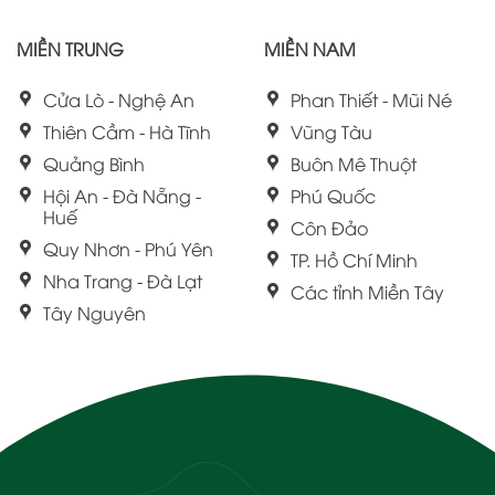
MIỀN TRUNG
MIỀN NAM
Cửa Lò - Nghệ An
Phan Thiết - Mũi Né
Thiên Cầm - Hà Tĩnh
Vũng Tàu
Quảng Bình
Buôn Mê Thuột
Hội An - Đà Nẵng -
Phú Quốc
Huế
Côn Đảo
Quy Nhơn - Phú Yên
TP. Hồ Chí Minh
Nha Trang - Đà Lạt
Các tỉnh Miền Tây
Tây Nguyên