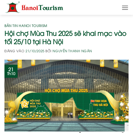
Bỏ
qua
nội
dung
BẢN TIN HANOI TOURISM
Hội chợ Mùa Thu 2025 sẽ khai mạc vào
tối 25/10 tại Hà Nội
ĐĂNG VÀO
21/10/2025
BỞI
NGUYỄN THANH NGÂN
21
Th10