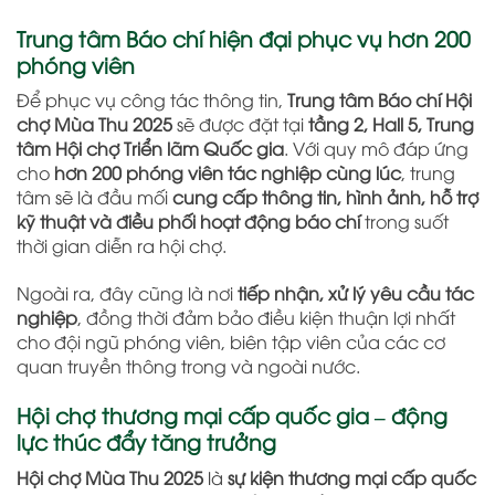
Trung tâm Báo chí hiện đại phục vụ hơn 200
phóng viên
Để phục vụ công tác thông tin,
Trung tâm Báo chí Hội
chợ Mùa Thu 2025
sẽ được đặt tại
tầng 2, Hall 5, Trung
tâm Hội chợ Triển lãm Quốc gia
. Với quy mô đáp ứng
cho
hơn 200 phóng viên tác nghiệp cùng lúc
, trung
tâm sẽ là đầu mối
cung cấp thông tin, hình ảnh, hỗ trợ
kỹ thuật và điều phối hoạt động báo chí
trong suốt
thời gian diễn ra hội chợ.
Ngoài ra, đây cũng là nơi
tiếp nhận, xử lý yêu cầu tác
nghiệp
, đồng thời đảm bảo điều kiện thuận lợi nhất
cho đội ngũ phóng viên, biên tập viên của các cơ
quan truyền thông trong và ngoài nước.
Hội chợ thương mại cấp quốc gia – động
lực thúc đẩy tăng trưởng
Hội chợ Mùa Thu 2025
là
sự kiện thương mại cấp quốc