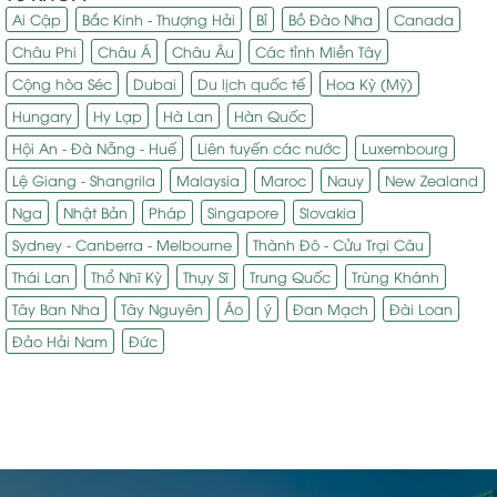
Ai Cập
Bắc Kinh - Thượng Hải
Bỉ
Bồ Đào Nha
Canada
Châu Phi
Châu Á
Châu Âu
Các tỉnh Miền Tây
Cộng hòa Séc
Dubai
Du lịch quốc tế
Hoa Kỳ (Mỹ)
Hungary
Hy Lạp
Hà Lan
Hàn Quốc
Hội An - Đà Nẵng - Huế
Liên tuyến các nước
Luxembourg
Lệ Giang - Shangrila
Malaysia
Maroc
Nauy
New Zealand
Nga
Nhật Bản
Pháp
Singapore
Slovakia
Sydney - Canberra - Melbourne
Thành Đô - Cửu Trại Câu
Thái Lan
Thổ Nhĩ Kỳ
Thụy Sĩ
Trung Quốc
Trùng Khánh
Tây Ban Nha
Tây Nguyên
Áo
ý
Đan Mạch
Đài Loan
Đảo Hải Nam
Đức