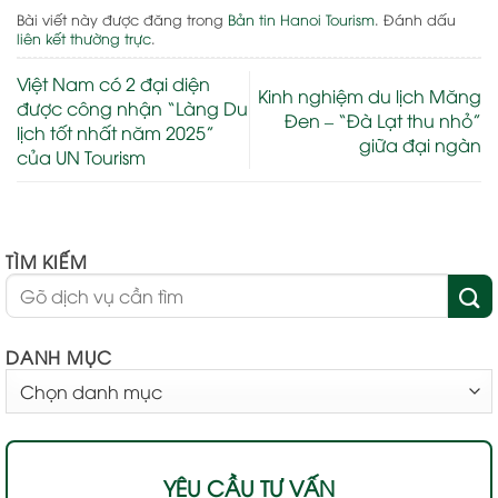
Bài viết này được đăng trong
Bản tin Hanoi Tourism
. Đánh dấu
liên kết thường trực
.
Việt Nam có 2 đại diện
Kinh nghiệm du lịch Măng
được công nhận “Làng Du
Đen – “Đà Lạt thu nhỏ”
lịch tốt nhất năm 2025”
giữa đại ngàn
của UN Tourism
TÌM KIẾM
DANH MỤC
DANH
MỤC
YÊU CẦU TƯ VẤN