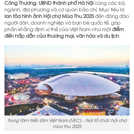
Công Thương
,
UBND thành phố Hà Nội
cùng các bộ,
ngành, địa phương và cơ quan báo chí. Mục tiêu là
lan tỏa hình ảnh Hội chợ Mùa Thu 2025
đến đông đảo
người dân, doanh nghiệp và bạn bè quốc tế, góp
phần khẳng định vị thế của Việt Nam như một
điểm
đến hấp dẫn của thương mại, văn hóa và du lịch
.
Trung tâm triển lãm Việt Nam (VEC) – Nơi tổ chức hội chợ
mùa thu 2025