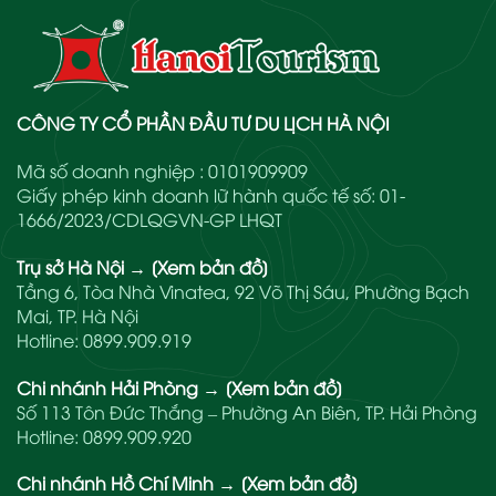
CÔNG TY CỔ PHẦN ĐẦU TƯ DU LỊCH HÀ NỘI
Mã số doanh nghiệp : 0101909909
Giấy phép kinh doanh lữ hành quốc tế số: 01-
1666/2023/CDLQGVN-GP LHQT
Trụ sở Hà Nội
→
[Xem bản đồ]
Tầng 6, Tòa Nhà Vinatea, 92 Võ Thị Sáu, Phường Bạch
Mai, TP. Hà Nội
Hotline:
0899.909.919
Chi nhánh Hải Phòng
→
[Xem bản đồ]
Số 113 Tôn Đức Thắng – Phường An Biên, TP. Hải Phòng
Hotline:
0899.909.920
Chi nhánh Hồ Chí Minh
→
[Xem bản đồ]