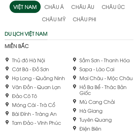
VIỆT NAM
CHÂU Á
CHÂU ÂU
CHÂU ÚC
CHÂU MỸ
CHÂU PHI
DU LỊCH VIỆT NAM
MIỀN BẮC
Thủ đô Hà Nội
Sầm Sơn - Thanh Hóa
Cát Bà - Đồ Sơn
Sapa - Lào Cai
Hạ Long - Quảng Ninh
Mai Châu - Mộc Châu
Vân Đồn - Quan Lạn
Hồ Ba Bể - Thác Bản
Giốc
Đảo Cô Tô
Mù Cang Chải
Móng Cái - Trà Cổ
Hà Giang
Bái Đính - Tràng An
Tuyên Quang
Tam Đảo - Vĩnh Phúc
Điện Biên