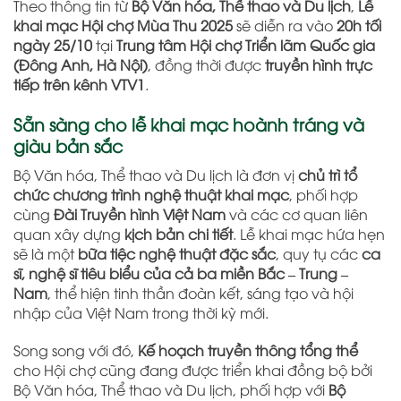
Theo thông tin từ
Bộ Văn hóa, Thể thao và Du lịch
,
Lễ
khai mạc Hội chợ Mùa Thu 2025
sẽ diễn ra vào
20h tối
ngày 25/10
tại
Trung tâm Hội chợ Triển lãm Quốc gia
(Đông Anh, Hà Nội)
, đồng thời được
truyền hình trực
tiếp trên kênh VTV1
.
Sẵn sàng cho lễ khai mạc hoành tráng và
giàu bản sắc
Bộ Văn hóa, Thể thao và Du lịch là đơn vị
chủ trì tổ
chức chương trình nghệ thuật khai mạc
, phối hợp
cùng
Đài Truyền hình Việt Nam
và các cơ quan liên
quan xây dựng
kịch bản chi tiết
. Lễ khai mạc hứa hẹn
sẽ là một
bữa tiệc nghệ thuật đặc sắc
, quy tụ các
ca
sĩ, nghệ sĩ tiêu biểu của cả ba miền Bắc – Trung –
Nam
, thể hiện tinh thần đoàn kết, sáng tạo và hội
nhập của Việt Nam trong thời kỳ mới.
Song song với đó,
Kế hoạch truyền thông tổng thể
cho Hội chợ cũng đang được triển khai đồng bộ bởi
Bộ Văn hóa, Thể thao và Du lịch, phối hợp với
Bộ