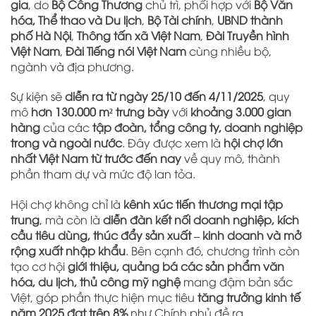
gia
, do
Bộ Công Thương
chủ trì, phối hợp với
Bộ Văn
hóa, Thể thao và Du lịch
,
Bộ Tài chính
,
UBND thành
phố Hà Nội
,
Thông tấn xã Việt Nam
,
Đài Truyền hình
Việt Nam
,
Đài Tiếng nói Việt Nam
cùng nhiều bộ,
ngành và địa phương.
Sự kiện sẽ
diễn ra từ ngày 25/10 đến 4/11/2025
, quy
mô
hơn 130.000 m² trưng bày
với
khoảng 3.000 gian
hàng
của các
tập đoàn, tổng công ty, doanh nghiệp
trong và ngoài nước
. Đây được xem là
hội chợ lớn
nhất Việt Nam từ trước đến nay
về quy mô, thành
phần tham dự và mức độ lan tỏa.
Hội chợ không chỉ là
kênh xúc tiến thương mại tập
trung
, mà còn là
diễn đàn kết nối doanh nghiệp, kích
cầu tiêu dùng, thúc đẩy sản xuất – kinh doanh và mở
rộng xuất nhập khẩu
. Bên cạnh đó, chương trình còn
tạo cơ hội
giới thiệu, quảng bá các sản phẩm văn
hóa, du lịch, thủ công mỹ nghệ
mang đậm bản sắc
Việt, góp phần thực hiện mục tiêu
tăng trưởng kinh tế
năm 2025 đạt trên 8%
như Chính phủ đề ra.