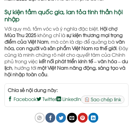
Sự kiện tầm quốc gia, lan tỏa tinh thần hội
nhập
Với quy mô, tầm vóc và ý nghĩa đặc biệt,
Hội chợ
Mùa Thu 2025
không chỉ là
sự kiện thương mại trọng
điểm của Việt Nam
, mà còn là dịp để quảng bá
văn
hóa, con người và sản phẩm Việt Nam ra thế giới
. Đây
cũng là minh chứng rõ nét cho quyết tâm của Chính
phủ trong việc
kết nối phát triển kinh tế – văn hóa – du
lịch
, hướng tới
một Việt Nam năng động, sáng tạo và
hội nhập toàn cầu
.
Chia sẻ nội dung này:
Facebook
Twitter
LinkedIn
Sao chép link