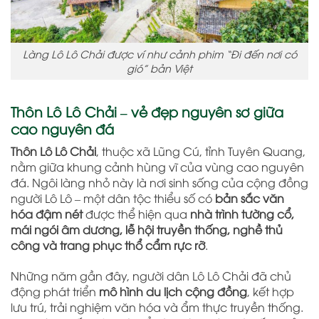
Làng Lô Lô Chải được ví như cảnh phim “Đi đến nơi có
gió” bản Việt
Thôn Lô Lô Chải – vẻ đẹp nguyên sơ giữa
cao nguyên đá
Thôn Lô Lô Chải
, thuộc xã Lũng Cú, tỉnh Tuyên Quang,
nằm giữa khung cảnh hùng vĩ của vùng cao nguyên
đá. Ngôi làng nhỏ này là nơi sinh sống của cộng đồng
người Lô Lô – một dân tộc thiểu số có
bản sắc văn
hóa đậm nét
được thể hiện qua
nhà trình tường cổ,
mái ngói âm dương, lễ hội truyền thống, nghề thủ
công và trang phục thổ cẩm rực rỡ
.
Những năm gần đây, người dân Lô Lô Chải đã chủ
động phát triển
mô hình du lịch cộng đồng
, kết hợp
lưu trú, trải nghiệm văn hóa và ẩm thực truyền thống.