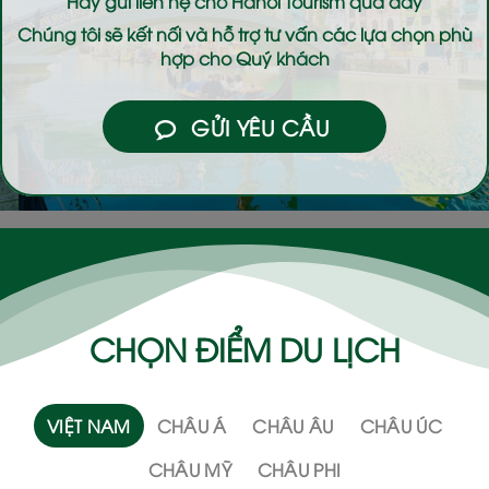
Hãy gửi liên hệ cho
Hanoi Tourism
qua đây
Chúng tôi sẽ kết nối và hỗ trợ tư vấn các lựa chọn phù
hợp cho Quý khách
GỬI YÊU CẦU
CHỌN ĐIỂM DU LỊCH
VIỆT NAM
CHÂU Á
CHÂU ÂU
CHÂU ÚC
CHÂU MỸ
CHÂU PHI