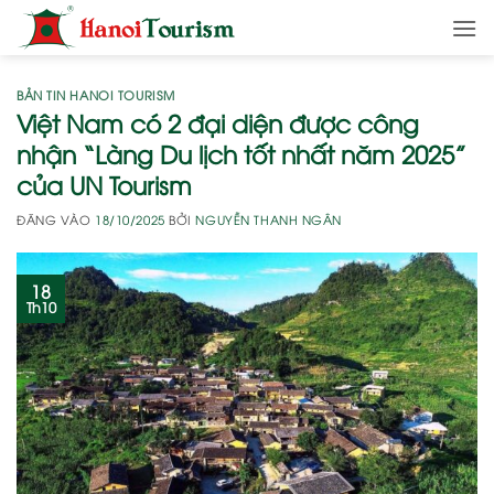
Bỏ
qua
nội
dung
BẢN TIN HANOI TOURISM
Việt Nam có 2 đại diện được công
nhận “Làng Du lịch tốt nhất năm 2025”
của UN Tourism
ĐĂNG VÀO
18/10/2025
BỞI
NGUYỄN THANH NGÂN
18
Th10