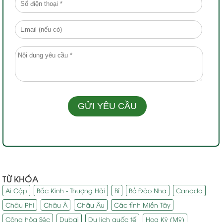
TỪ KHÓA
Ai Cập
Bắc Kinh - Thượng Hải
Bỉ
Bồ Đào Nha
Canada
Châu Phi
Châu Á
Châu Âu
Các tỉnh Miền Tây
Cộng hòa Séc
Dubai
Du lịch quốc tế
Hoa Kỳ (Mỹ)