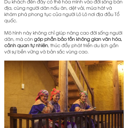
Du khách đến đây có thể hòa mình vào đời sống bản
địa, cùng người dân nấu ăn, dệt vải, múa hát và
khám phá phong tục của người Lô Lô nơi địa đầu Tổ
quốc.
Mô hình này không chỉ giúp nâng cao đời sống người
dân, mà còn
góp phần bảo tồn không gian văn hóa,
cảnh quan tự nhiên
, thúc đẩy phát triển du lịch gắn
với sự bền vững và bản sắc vùng cao.