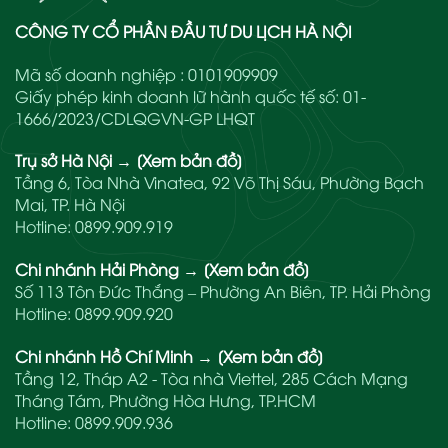
CÔNG TY CỔ PHẦN ĐẦU TƯ DU LỊCH HÀ NỘI
Mã số doanh nghiệp : 0101909909
Giấy phép kinh doanh lữ hành quốc tế số: 01-
1666/2023/CDLQGVN-GP LHQT
Trụ sở Hà Nội
→
[Xem bản đồ]
Tầng 6, Tòa Nhà Vinatea, 92 Võ Thị Sáu, Phường Bạch
Mai, TP. Hà Nội
Hotline:
0899.909.919
Chi nhánh Hải Phòng
→
[Xem bản đồ]
Số 113 Tôn Đức Thắng – Phường An Biên, TP. Hải Phòng
Hotline:
0899.909.920
Chi nhánh Hồ Chí Minh
→
[Xem bản đồ]
Tầng 12, Tháp A2 - Tòa nhà Viettel, 285 Cách Mạng
Tháng Tám, Phường Hòa Hưng, TP.HCM
Hotline:
0899.909.936