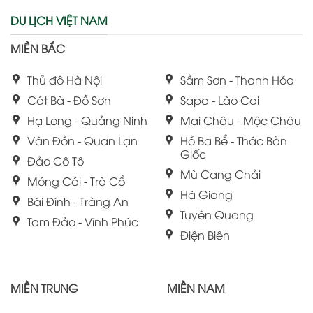
DU LỊCH VIỆT NAM
MIỀN BẮC
Thủ đô Hà Nội
Sầm Sơn - Thanh Hóa
Cát Bà - Đồ Sơn
Sapa - Lào Cai
Hạ Long - Quảng Ninh
Mai Châu - Mộc Châu
Vân Đồn - Quan Lạn
Hồ Ba Bể - Thác Bản
Giốc
Đảo Cô Tô
Mù Cang Chải
Móng Cái - Trà Cổ
Hà Giang
Bái Đính - Tràng An
Tuyên Quang
Tam Đảo - Vĩnh Phúc
Điện Biên
MIỀN TRUNG
MIỀN NAM