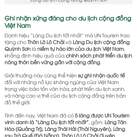
Ghi nhận xứng đáng cho du lịch cộng đồng
Việt Nam
Danh hiệu “Làng Du lịch tốt nhất” mà UN Tourism trao
tặng cho
Thôn Lô Lô Chải
và
Làng Du lịch cộng đồng
Quỳnh Sơn
là
niềm tự hào lớn của du lịch Việt Nam
,
khẳng định hiệu quả của
chính sách phát triển du lịch
nông thôn bền vững gắn với cộng đồng
.
Giải thưởng này cũng thể hiện
sự ghi nhận quốc tế
đối với những nỗ lực không ngừng của Việt Nam
trong việc bảo tồn văn hóa, phát triển du lịch xanh,
và nâng cao vị thế của du lịch cộng đồng trên bản
đồ thế giới.
Tính đến nay, Việt Nam đã có
5 làng được UN Tourism
vinh danh là “Làng Du lịch tốt nhất”
, gồm:
Làng Tân
Hóa (Quảng Trị), Làng Thái Hải (Thái Nguyên), Làng
rau Trà Quế (Đà Nẵng), Thôn Lô Lô Chải (Tuyên