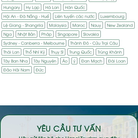
Hungary
Hy Lạp
Hà Lan
Hàn Quốc
Hội An - Đà Nẵng - Huế
Liên tuyến các nước
Luxembourg
Lệ Giang - Shangrila
Malaysia
Maroc
Nauy
New Zealand
Nga
Nhật Bản
Pháp
Singapore
Slovakia
Sydney - Canberra - Melbourne
Thành Đô - Cửu Trại Câu
Thái Lan
Thổ Nhĩ Kỳ
Thụy Sĩ
Trung Quốc
Trùng Khánh
Tây Ban Nha
Tây Nguyên
Áo
ý
Đan Mạch
Đài Loan
Đảo Hải Nam
Đức
YÊU CẦU TƯ VẤN