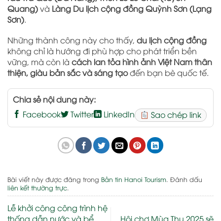
Quang)
và
Làng Du lịch cộng đồng Quỳnh Sơn (Lạng
Sơn)
.
Những thành công này cho thấy,
du lịch cộng đồng
không chỉ là hướng đi phù hợp cho phát triển bền
vững, mà còn là
cách lan tỏa hình ảnh Việt Nam thân
thiện, giàu bản sắc và sáng tạo
đến bạn bè quốc tế.
Chia sẻ nội dung này:
Facebook
Twitter
LinkedIn
Sao chép link
Bài viết này được đăng trong
Bản tin Hanoi Tourism
. Đánh dấu
liên kết thường trực
.
Lễ khởi công công trình hệ
thống dẫn nước và bể
Hội chợ Mùa Thu 2025 sẽ