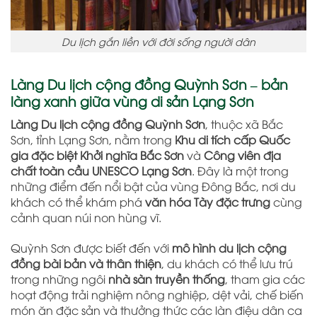
Du lịch gắn liền với đời sống người dân
Làng Du lịch cộng đồng Quỳnh Sơn – bản
làng xanh giữa vùng di sản Lạng Sơn
Làng Du lịch cộng đồng Quỳnh Sơn
, thuộc xã Bắc
Sơn, tỉnh Lạng Sơn, nằm trong
Khu di tích cấp Quốc
gia đặc biệt Khởi nghĩa Bắc Sơn
và
Công viên địa
chất toàn cầu UNESCO Lạng Sơn
. Đây là một trong
những điểm đến nổi bật của vùng Đông Bắc, nơi du
khách có thể khám phá
văn hóa Tày đặc trưng
cùng
cảnh quan núi non hùng vĩ.
Quỳnh Sơn được biết đến với
mô hình du lịch cộng
đồng bài bản và thân thiện
, du khách có thể lưu trú
trong những ngôi
nhà sàn truyền thống
, tham gia các
hoạt động trải nghiệm nông nghiệp, dệt vải, chế biến
món ăn đặc sản và thưởng thức các làn điệu dân ca