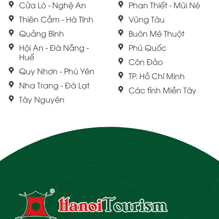
Cửa Lò - Nghệ An
Phan Thiết - Mũi Né
Thiên Cầm - Hà Tĩnh
Vũng Tàu
Quảng Bình
Buôn Mê Thuột
Hội An - Đà Nẵng -
Phú Quốc
Huế
Côn Đảo
Quy Nhơn - Phú Yên
TP. Hồ Chí Minh
Nha Trang - Đà Lạt
Các tỉnh Miền Tây
Tây Nguyên