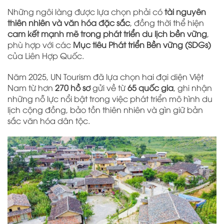
Những ngôi làng được lựa chọn phải có
tài nguyên
thiên nhiên và văn hóa đặc sắc
, đồng thời thể hiện
cam kết mạnh mẽ trong phát triển du lịch bền vững
,
phù hợp với các
Mục tiêu Phát triển Bền vững (SDGs)
của Liên Hợp Quốc.
Năm 2025, UN Tourism đã lựa chọn hai đại diện Việt
Nam từ hơn
270 hồ sơ
gửi về từ
65 quốc gia
, ghi nhận
những nỗ lực nổi bật trong việc phát triển mô hình du
lịch cộng đồng, bảo tồn thiên nhiên và gìn giữ bản
sắc văn hóa dân tộc.