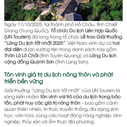
Ngày 17/10/2025, tại thành phố Hồ Châu, tỉnh Chiết
Giang (Trung Quốc),
Tổ chức Du lịch Liên Hợp Quốc
(UN Tourism)
đã long trọng tổ chức
Lễ trao Giải thưởng
“Làng Du lịch tốt nhất 2025”
. Việt Nam vinh dự có
hai
đại diện
được xướng tên trong danh sách này gồm
Thôn Lô Lô Chải
(tỉnh Tuyên Quang) và
Làng Du lịch
cộng đồng Quỳnh Sơn
(tỉnh Lạng Sơn).
Tôn vinh giá trị du lịch nông thôn và phát
triển bền vững
Giải thưởng “Làng Du lịch tốt nhất” của UN Tourism là
sáng kiến nhằm
tôn vinh vai trò của du lịch trong bảo
tồn, phát huy các giá trị nông thôn
– bao gồm cảnh
quan thiên nhiên, tri thức truyền thống, đa dạng sinh
học, văn hóa, cùng các hoạt động nông nghiệp, lâm
nghiệp, thủy sản và ẩm thực địa phương.