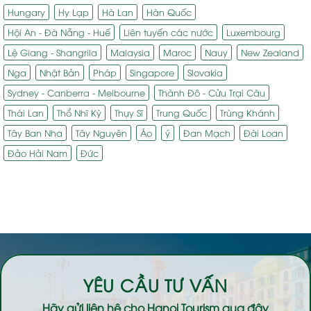
Hungary
Hy Lạp
Hà Lan
Hàn Quốc
Hội An - Đà Nẵng - Huế
Liên tuyến các nước
Luxembourg
Lệ Giang - Shangrila
Malaysia
Maroc
Nauy
New Zealand
Nga
Nhật Bản
Pháp
Singapore
Slovakia
Sydney - Canberra - Melbourne
Thành Đô - Cửu Trại Câu
Thái Lan
Thổ Nhĩ Kỳ
Thụy Sĩ
Trung Quốc
Trùng Khánh
Tây Ban Nha
Tây Nguyên
Áo
ý
Đan Mạch
Đài Loan
Đảo Hải Nam
Đức
YÊU CẦU TƯ VẤN
Hãy gửi liên hệ cho
Hanoi Tourism
qua đây