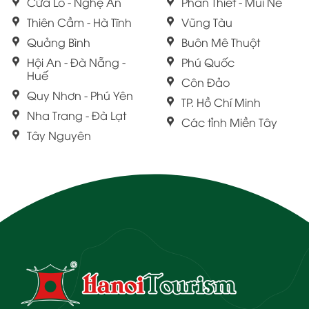
Cửa Lò - Nghệ An
Phan Thiết - Mũi Né
Thiên Cầm - Hà Tĩnh
Vũng Tàu
Quảng Bình
Buôn Mê Thuột
Hội An - Đà Nẵng -
Phú Quốc
Huế
Côn Đảo
Quy Nhơn - Phú Yên
TP. Hồ Chí Minh
Nha Trang - Đà Lạt
Các tỉnh Miền Tây
Tây Nguyên