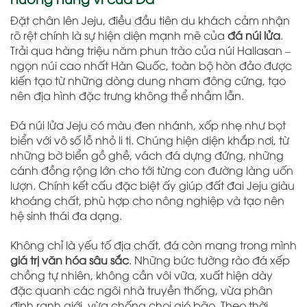
Đặt chân lên Jeju, điều đầu tiên du khách cảm nhận
rõ rệt chính là sự hiện diện mạnh mẽ của
đá núi lửa
.
Trải qua hàng triệu năm phun trào của núi Hallasan –
ngọn núi cao nhất Hàn Quốc, toàn bộ hòn đảo được
kiến tạo từ những dòng dung nham đông cứng, tạo
nên địa hình đặc trưng không thể nhầm lẫn.
Đá núi lửa Jeju có màu đen nhánh, xốp nhẹ như bọt
biển với vô số lỗ nhỏ li ti. Chúng hiện diện khắp nơi, từ
những bờ biển gồ ghề, vách đá dựng đứng, những
cánh đồng rộng lớn cho tới từng con đường làng uốn
lượn. Chính kết cấu đặc biệt ấy giúp đất đai Jeju giàu
khoáng chất, phù hợp cho nông nghiệp và tạo nên
hệ sinh thái đa dạng.
Không chỉ là yếu tố địa chất, đá còn mang trong mình
giá trị văn hóa sâu sắc
. Những bức tường rào đá xếp
chồng tự nhiên, không cần vôi vữa, xuất hiện dày
đặc quanh các ngôi nhà truyền thống, vừa phân
định ranh giới, vừa chống chọi gió bão. Theo thời