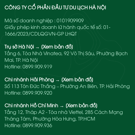
CÔNG TY CỔ PHẦN ĐẦU TƯ DU LỊCH HÀ NỘI
Mã số doanh nghiệp : 0101909909
Giấy phép kinh doanh lữ hành quốc tế số: 01-
1666/2023/CDLQGVN-GP LHQT
Trụ sở Hà Nội
→
[Xem bản đồ]
Tầng 6, Tòa Nhà Vinatea, 92 Võ Thị Sáu, Phường Bạch
Mai, TP. Hà Nội
Hotline:
0899.909.919
Chi nhánh Hải Phòng
→
[Xem bản đồ]
Số 113 Tôn Đức Thắng – Phường An Biên, TP. Hải Phòng
Hotline:
0899.909.920
Chi nhánh Hồ Chí Minh
→
[Xem bản đồ]
Tầng 12, Tháp A2 - Tòa nhà Viettel, 285 Cách Mạng
Tháng Tám, Phường Hòa Hưng, TP.HCM
Hotline:
0899.909.936