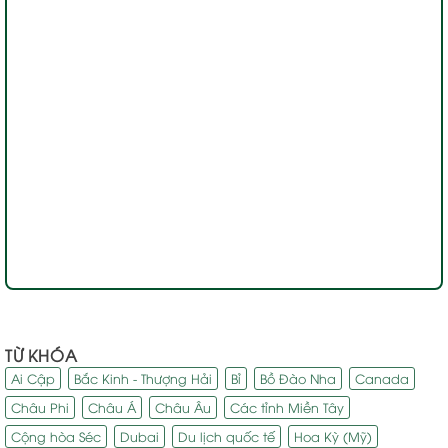
TỪ KHÓA
Ai Cập
Bắc Kinh - Thượng Hải
Bỉ
Bồ Đào Nha
Canada
Châu Phi
Châu Á
Châu Âu
Các tỉnh Miền Tây
Cộng hòa Séc
Dubai
Du lịch quốc tế
Hoa Kỳ (Mỹ)