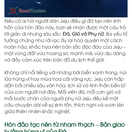
Nếu có ai hỏi người dân Jeju điều gì đã tạo nên linh
hồn của hòn đảo này, bạn sẽ nhận được một câu trả
lời giản dị nhưng sâu sắc:
Đá, Gió và Phụ nữ
. Ba yếu tố
tưởng chừng như rời rạc ấy lại hòa quyện một cách
hoàn hảo, khắc họa nên bản sắc độc đáo của Jeju –
một vùng đất vừa hoang sơ, mạnh mẽ, vừa dịu dàng
và đầy cảm xúc trên bản đồ du lịch thế giới.
Không chỉ nổi tiếng với những bãi biển xanh trong, núi
lửa hùng vĩ hay mùa hoa cải vàng rực, Jeju còn hấp
dẫn bởi chiều sâu văn hóa, lịch sử và tinh thần bền bỉ
của con người nơi đây. Mỗi viên đá, mỗi cơn gió và
mỗi bước chân của người phụ nữ Jeju đều kể một
câu chuyện dài về sự sinh tồn, thích nghi và vươn lên
giữa thiên nhiên khắc nghiệt.
Hòn đảo tạc nên từ nham thạch – Bản giao
hưởng hùng vĩ của Đá