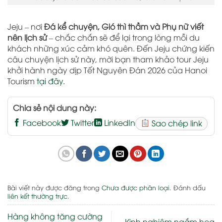
Jeju – nơi
Đá kể chuyện, Gió thì thầm và Phụ nữ viết
nên lịch sử
– chắc chắn sẽ để lại trong lòng mỗi du
khách những xúc cảm khó quên. Đến Jeju chứng kiến
câu chuyện lịch sử này, mời bạn tham khảo tour Jeju
khởi hành ngày dịp Tết Nguyên Đán 2026 của Hanoi
Tourism
tại đây.
Chia sẻ nội dung này:
Facebook
Twitter
LinkedIn
Sao chép link
Bài viết này được đăng trong
Chưa được phân loại
. Đánh dấu
liên kết thường trực
.
Hàng không tăng cường
Kinh nghiệm ngắm hoa