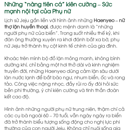
Những “nàng tiên cá” kiên cường – Sức
mạnh nội tại của Phụ nữ
Lịch sử Jeju gắn liền với hình ảnh những
Haenyeo – nữ
thợ lặn huyền thoại
, được mệnh danh là “những
người phụ nữ của biển”. Trong suốt nhiều thế kỷ, khi
đàn ông thường xuyên ra khơi đánh bắt xa bờ, phụ
nữ Jeju trở thành trụ cột kinh tế chính của gia đình.
Khoác trên mình bộ đồ lặn mỏng manh, không bình
dưỡng khí, chỉ bằng một hơi thở dài và kinh nghiệm
truyền đời, những Haenyeo dũng cảm lặn sâu dưới
làn nước lạnh để bắt bào ngư, nhum biển, ốc và rong
tảo. Công việc nặng nhọc, đầy rủi ro ấy đòi hỏi sức
bền phi thường, ý chí kiên cường và tinh thần đoàn
kết cao độ.
Hình ảnh những người phụ nữ trung niên, thậm chí cả
các cụ bà ngoài 60 – 70 tuổi, vẫn ngày ngày ra biển
đã trở thành biểu tượng sống động cho nghị lực phi
thường của con người Jeju. Không chỉ nuôi sống gia