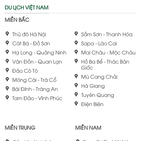
DU LỊCH VIỆT NAM
MIỀN BẮC
Thủ đô Hà Nội
Sầm Sơn - Thanh Hóa
Cát Bà - Đồ Sơn
Sapa - Lào Cai
Hạ Long - Quảng Ninh
Mai Châu - Mộc Châu
Vân Đồn - Quan Lạn
Hồ Ba Bể - Thác Bản
Giốc
Đảo Cô Tô
Mù Cang Chải
Móng Cái - Trà Cổ
Hà Giang
Bái Đính - Tràng An
Tuyên Quang
Tam Đảo - Vĩnh Phúc
Điện Biên
MIỀN TRUNG
MIỀN NAM