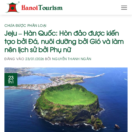
Bỏ
qua
nội
dung
CHƯA ĐƯỢC PHÂN LOẠI
Jeju – Hàn Quốc: Hòn đảo được kiến
tạo bởi Đá, nuôi dưỡng bởi Gió và làm
nên lịch sử bởi Phụ nữ
ĐĂNG VÀO
23/01/2026
BỞI
NGUYỄN THANH NGÂN
23
Th1