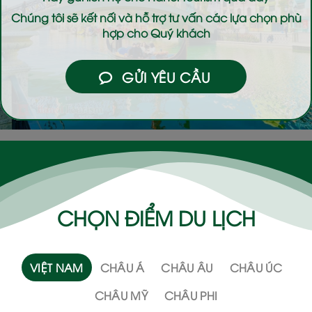
Chúng tôi sẽ kết nối và hỗ trợ tư vấn các lựa chọn phù
hợp cho Quý khách
GỬI YÊU CẦU
CHỌN ĐIỂM DU LỊCH
VIỆT NAM
CHÂU Á
CHÂU ÂU
CHÂU ÚC
CHÂU MỸ
CHÂU PHI