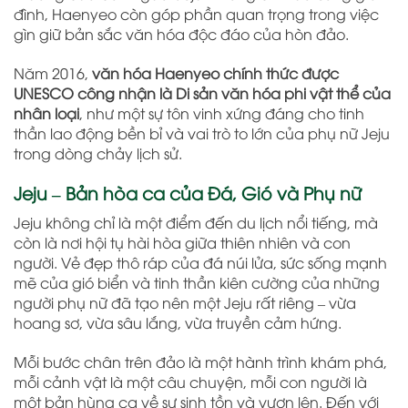
đình, Haenyeo còn góp phần quan trọng trong việc
gìn giữ bản sắc văn hóa độc đáo của hòn đảo.
Năm 2016,
văn hóa Haenyeo chính thức được
UNESCO công nhận là Di sản văn hóa phi vật thể của
nhân loại
, như một sự tôn vinh xứng đáng cho tinh
thần lao động bền bỉ và vai trò to lớn của phụ nữ Jeju
trong dòng chảy lịch sử.
Jeju – Bản hòa ca của Đá, Gió và Phụ nữ
Jeju không chỉ là một điểm đến du lịch nổi tiếng, mà
còn là nơi hội tụ hài hòa giữa thiên nhiên và con
người. Vẻ đẹp thô ráp của đá núi lửa, sức sống mạnh
mẽ của gió biển và tinh thần kiên cường của những
người phụ nữ đã tạo nên một Jeju rất riêng – vừa
hoang sơ, vừa sâu lắng, vừa truyền cảm hứng.
Mỗi bước chân trên đảo là một hành trình khám phá,
mỗi cảnh vật là một câu chuyện, mỗi con người là
một bản hùng ca về sự sinh tồn và vươn lên. Đến với