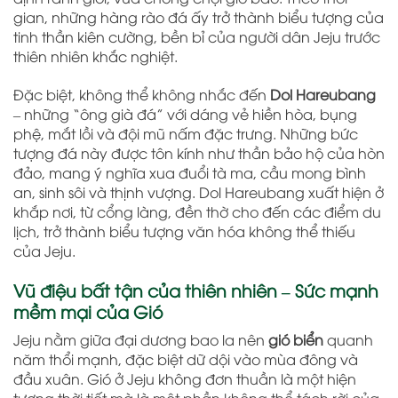
gian, những hàng rào đá ấy trở thành biểu tượng của
tinh thần kiên cường, bền bỉ của người dân Jeju trước
thiên nhiên khắc nghiệt.
Đặc biệt, không thể không nhắc đến
Dol Hareubang
– những “ông già đá” với dáng vẻ hiền hòa, bụng
phệ, mắt lồi và đội mũ nấm đặc trưng. Những bức
tượng đá này được tôn kính như thần bảo hộ của hòn
đảo, mang ý nghĩa xua đuổi tà ma, cầu mong bình
an, sinh sôi và thịnh vượng. Dol Hareubang xuất hiện ở
khắp nơi, từ cổng làng, đền thờ cho đến các điểm du
lịch, trở thành biểu tượng văn hóa không thể thiếu
của Jeju.
Vũ điệu bất tận của thiên nhiên – Sức mạnh
mềm mại của Gió
Jeju nằm giữa đại dương bao la nên
gió biển
quanh
năm thổi mạnh, đặc biệt dữ dội vào mùa đông và
đầu xuân. Gió ở Jeju không đơn thuần là một hiện