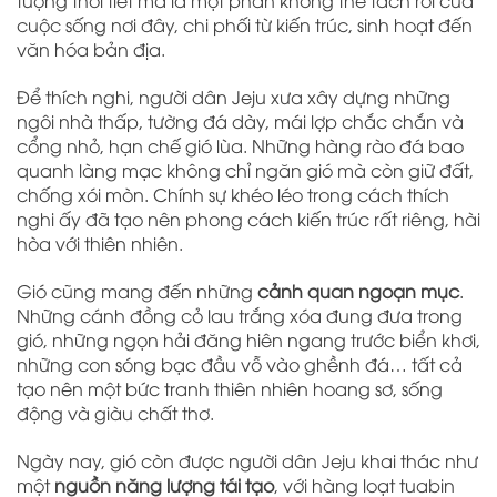
tượng thời tiết mà là một phần không thể tách rời của
cuộc sống nơi đây, chi phối từ kiến trúc, sinh hoạt đến
văn hóa bản địa.
Để thích nghi, người dân Jeju xưa xây dựng những
ngôi nhà thấp, tường đá dày, mái lợp chắc chắn và
cổng nhỏ, hạn chế gió lùa. Những hàng rào đá bao
quanh làng mạc không chỉ ngăn gió mà còn giữ đất,
chống xói mòn. Chính sự khéo léo trong cách thích
nghi ấy đã tạo nên phong cách kiến trúc rất riêng, hài
hòa với thiên nhiên.
Gió cũng mang đến những
cảnh quan ngoạn mục
.
Những cánh đồng cỏ lau trắng xóa đung đưa trong
gió, những ngọn hải đăng hiên ngang trước biển khơi,
những con sóng bạc đầu vỗ vào ghềnh đá… tất cả
tạo nên một bức tranh thiên nhiên hoang sơ, sống
động và giàu chất thơ.
Ngày nay, gió còn được người dân Jeju khai thác như
một
nguồn năng lượng tái tạo
, với hàng loạt tuabin