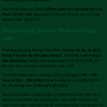
khách không khỏi xao xuyến.
Hãy cùng khám phá
kinh nghiệm ngắm hoa phượng tím Côn
Minh chi tiết nhất
, giúp bạn có chuyến đi trọn vẹn và nhiều
khoảnh khắc đáng nhớ.
Hoa phượng tím Côn Minh nở tháng
mấy?
Mùa hoa phượng tím tại Côn Minh thường bắt đầu
từ giữa
tháng 4 và kéo dài đến giữa tháng 5
. Trong đó,
cuối tháng 4
đến đầu tháng 5
được xem là giai đoạn hoa nở rộ nhất, sắc
tím phủ dày, tạo hiệu ứng thị giác đẹp nhất.
Thời điểm chụp ảnh lý tưởng nhất trong ngày là
8h – 10h
sáng
và
16h – 18h chiều
, khi ánh sáng dịu nhẹ, giúp tôn lên
sắc tím trong trẻo và không bị gắt nắng.
Hoa phượng tím có nguồn gốc từ Nam Mỹ, được Viện Thực
vật học Côn Minh đưa về trồng từ năm 1984. Sau hơn 40
năm thích nghi, loài hoa này đã trở thành biểu tượng mùa hè