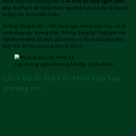
Minh mùa hoa phượng tím là
xe buýt hai tầng ngắm cảnh
,
giúp du khách dễ dàng chiêm ngưỡng toàn bộ đại lộ hoa mà
không cần di chuyển nhiều.
Xe hoạt động từ 8h – 18h hằng ngày trong mùa hoa, với lộ
trình chạy dọc đường Giáo Trường Trung Lộ. Thời gian trải
nghiệm khoảng 20 phút, giá vé hợp lý và có quà tặng kèm
kem chủ đề hoa phượng tím rất thú vị.
Con đường ngắm phượng tím đẹp ở Côn Minh
Lưu ý khi du lịch Côn Minh mùa hoa
phượng tím
Khi ngắm hoa phượng tím tại Côn Minh, du khách nên lưu ý
tuân thủ quy định giao thông, tránh đứng giữa đường chụp
ảnh gây nguy hiểm. Nên chuẩn bị trang phục sáng màu, nhẹ
nhàng để tôn sắc tím của hoa, đồng thời mang theo pin dự
phòng, máy ảnh hoặc flycam để ghi lại toàn cảnh.