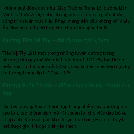
Không quá đông đúc như Giáo Trường Trung Lộ, đường Liên
Minh sở hữu vẻ đẹp nhẹ nhàng với sắc tím xen giữa những
công trình kiến trúc kiểu Pháp, mang đến bầu không khí châu
Âu lãng mạn rất phù hợp cho chụp ảnh nghệ thuật.
Đường Tiền Vệ Tây – đại lộ hoa dài 3,5km
Tiền Vệ Tây Lộ là một trong những tuyến đường trồng
phượng tím quy mô lớn nhất, với hơn 1.100 cây tạo thành
biển hoa tím trải dài suốt 3,5km. Đây là điểm check-in cực kỳ
ấn tượng trong dịp lễ 30/4 – 1/5.
Đường Xuân Thành – điểm check-in nội thành cực
đẹp
Hai bên đường Xuân Thành tập trung nhiều cây phượng tím
cao lớn, tạo không gian mở rất thuận lợi cho việc dạo bộ và
chụp ảnh. Khu vực gần khách sạn Thái Long Hoành Thụy là
nơi được giới trẻ đặc biệt yêu thích.