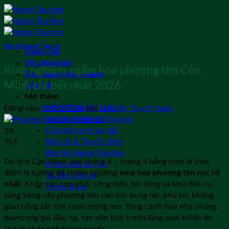
Bỏ
qua
nội
dung
Bản tin Hanoi Tourism
Trang chủ
Về chúng tôi
Kinh nghiệm ngắm hoa phượng tím Côn
Tour đang nhận khách
Minh chi tiết nhất 2026
Liên hệ
Mở thêm
HỒ SƠ NĂNG LỰC
Đăng vào
24/01/2026
bởi
Nguyễn Thanh Ngân
Thông tin Hanoi Tourism
Chương trình ưu đãi
24
Báo chí & Truyền hình
Th1
Bản tin Hanoi Tourism
Du lịch Côn Minh vào tháng 4 – tháng 5 hằng năm là thời
Khám phá du lịch
điểm lý tưởng để chiêm ngưỡng
mùa hoa phượng tím rực rỡ
Tài liệu chia sẻ
nhất
. Khắp các con phố, công viên, bờ sông và khu dân cư,
Tuyển dụng
từng hàng cây phượng tím cao lớn bung nở, phủ kín không
gian bằng sắc tím xanh mộng mơ. Từng cánh hoa nhẹ nhàng
bay trong gió đầu hạ, tạo nên bức tranh lãng mạn khiến du