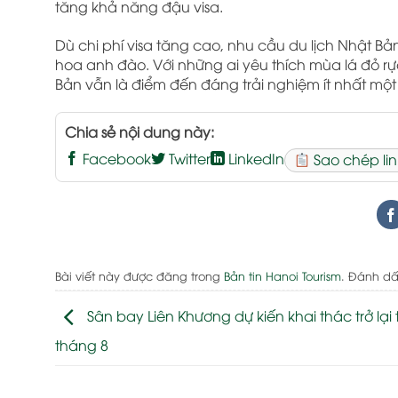
tăng khả năng đậu visa.
Dù chi phí visa tăng cao, nhu cầu du lịch Nhật Bả
hoa anh đào. Với những ai yêu thích mùa lá đỏ 
Bản vẫn là điểm đến đáng trải nghiệm ít nhất một 
Chia sẻ nội dung này:
Facebook
Twitter
LinkedIn
Sao chép lin
Bài viết này được đăng trong
Bản tin Hanoi Tourism
. Đánh d
Sân bay Liên Khương dự kiến khai thác trở lại 
tháng 8