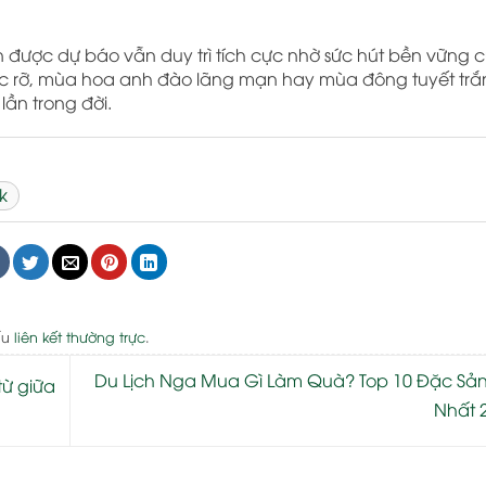
n được dự báo vẫn duy trì tích cực nhờ sức hút bền vững c
rực rỡ, mùa hoa anh đào lãng mạn hay mùa đông tuyết trắ
lần trong đời.
k
ấu
liên kết thường trực
.
Du Lịch Nga Mua Gì Làm Quà? Top 10 Đặc Sản
từ giữa
Nhất 