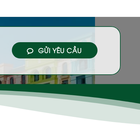
GỬI YÊU CẦU