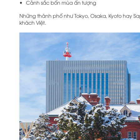
Cảnh sắc bốn mùa ấn tượng
Những thành phố như
Tokyo
,
Osaka
,
Kyoto
hay
Sa
khách Việt.