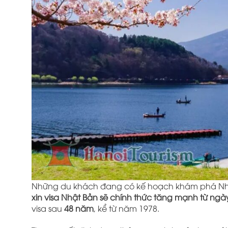
Những du khách đang có kế hoạch khám phá
Nh
xin visa Nhật Bản sẽ chính thức tăng mạnh từ ngà
visa sau
48 năm
, kể từ năm 1978.