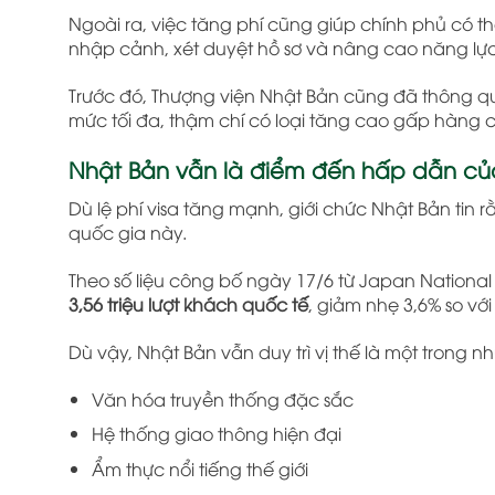
Ngoài ra, việc tăng phí cũng giúp chính phủ có th
nhập cảnh, xét duyệt hồ sơ và nâng cao năng lự
Trước đó, Thượng viện Nhật Bản cũng đã thông qua
mức tối đa, thậm chí có loại tăng cao gấp hàng chụ
Nhật Bản vẫn là điểm đến hấp dẫn củ
Dù lệ phí visa tăng mạnh, giới chức Nhật Bản tin 
quốc gia này.
Theo số liệu công bố ngày 17/6 từ
Japan National 
3,56 triệu lượt khách quốc tế
, giảm nhẹ 3,6% so vớ
Dù vậy,
Nhật Bản
vẫn duy trì vị thế là một trong
Văn hóa truyền thống đặc sắc
Hệ thống giao thông hiện đại
Ẩm thực nổi tiếng thế giới