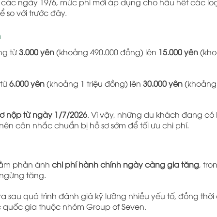
 các ngày 19/6, mức phí mới áp dụng cho hầu hết các loại
 so với trước đây.
n
ng từ
3.000 yên
(khoảng 490.000 đồng) lên
15.000 yên
(kho
 từ
6.000 yên
(khoảng 1 triệu đồng) lên
30.000 yên
(khoảng 5
sơ nộp từ ngày 1/7/2026
. Vì vậy, những du khách đang có 
nên cân nhắc chuẩn bị hồ sơ sớm để tối ưu chi phí.
 nhằm phản ánh
chi phí hành chính ngày càng gia tăng
, tro
 ngừng tăng.
a sau quá trình đánh giá kỹ lưỡng nhiều yếu tố, đồng thời
c quốc gia thuộc nhóm
Group of Seven
.