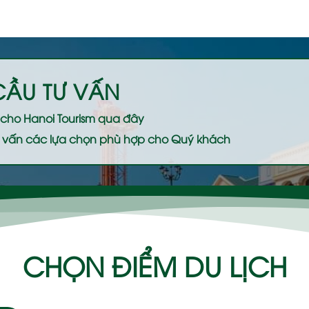
CẦU TƯ VẤN
ệ cho
Hanoi Tourism
qua đây
 tư vấn các lựa chọn phù hợp cho Quý khách
CHỌN ĐIỂM DU LỊCH