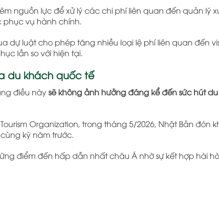
êm nguồn lực để xử lý các chi phí liên quan đến quản lý x
c phục vụ hành chính.
 dự luật cho phép tăng nhiều loại lệ phí liên quan đến vi
c lần so với hiện tại.
a du khách quốc tế
rằng điều này
sẽ không ảnh hưởng đáng kể đến sức hút du 
Tourism Organization
, trong tháng 5/2026, Nhật Bản đón 
i cùng kỳ năm trước.
 những điểm đến hấp dẫn nhất châu Á nhờ sự kết hợp hài hò