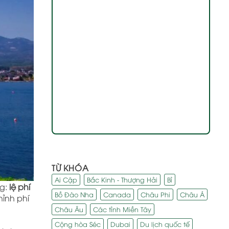
TỪ KHÓA
Ai Cập
Bắc Kinh - Thượng Hải
Bỉ
ng:
lệ phí
Bồ Đào Nha
Canada
Châu Phi
Châu Á
hỉnh phí
Châu Âu
Các tỉnh Miền Tây
Cộng hòa Séc
Dubai
Du lịch quốc tế