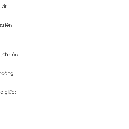
uất
sa lên
lịch
của
khoảng
a giữa: