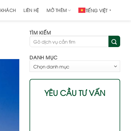
 KHÁCH
LIÊN HỆ
MỞ THÊM
TIẾNG VIỆT
▼
TÌM KIẾM
DANH MỤC
DANH
MỤC
YÊU CẦU TƯ VẤN