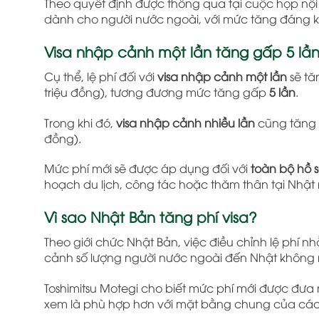
Theo quyết định được thông qua tại cuộc họp nội
dành cho người nước ngoài, với mức tăng đáng kể
Visa nhập cảnh một lần tăng gấp 5 lầ
Cụ thể, lệ phí đối với
visa nhập cảnh một lần
sẽ tă
triệu đồng), tương đương mức tăng gấp
5 lần
.
Trong khi đó,
visa nhập cảnh nhiều lần
cũng tăng
đồng).
Mức phí mới sẽ được áp dụng đối với
toàn bộ hồ 
hoạch du lịch, công tác hoặc thăm thân tại Nhật 
Vì sao Nhật Bản tăng phí visa?
Theo giới chức Nhật Bản, việc điều chỉnh lệ phí
cảnh số lượng người nước ngoài đến Nhật không
Toshimitsu Motegi
cho biết mức phí mới được đưa r
xem là phù hợp hơn với mặt bằng chung của cá