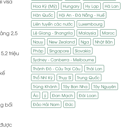
 visa
Hoa Kỳ (Mỹ)
Hungary
Hy Lạp
Hà Lan
Hàn Quốc
Hội An - Đà Nẵng - Huế
Liên tuyến các nước
Luxembourg
ảng 2,5
Lệ Giang - Shangrila
Malaysia
Maroc
Nauy
New Zealand
Nga
Nhật Bản
Pháp
Singapore
Slovakia
,2 triệu
Sydney - Canberra - Melbourne
Thành Đô - Cửu Trại Câu
Thái Lan
kế
Thổ Nhĩ Kỳ
Thụy Sĩ
Trung Quốc
Trùng Khánh
Tây Ban Nha
Tây Nguyên
Áo
ý
Đan Mạch
Đài Loan
ng bối
Đảo Hải Nam
Đức
 được