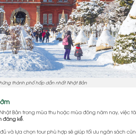
những thành phố hấp dẫn nhất Nhật Bản
sớm
h Nhật Bản trong mùa thu hoặc mùa đông năm nay, việc tă
êm đáng kể
.
 đủ và lựa chọn tour phù hợp sẽ giúp tối ưu ngân sách cũ