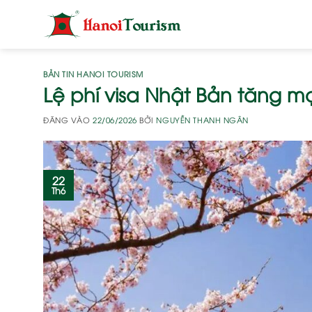
Bỏ
qua
nội
dung
BẢN TIN HANOI TOURISM
Lệ phí visa Nhật Bản tăng m
ĐĂNG VÀO
22/06/2026
BỞI
NGUYỄN THANH NGÂN
22
Th6