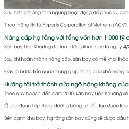
Sau hơn 5 tháng tạm ngừng hoạt động để phục vụ công t
Theo thông tin từ
Airports Corporation of Vietnam
(ACV), 
Nâng cấp hạ tầng với tổng vốn hơn 1.000 tỷ 
Sân bay Liên Khương đã tạm dừng khai thác từ ngày
4/
Sau khi hoàn thành nâng cấp, sân bay có thể khai th
Đây là bước tiến quan trọng giúp nâng cao khả năng kết
Hướng tới trở thành cửa ngõ hàng không của
Theo quy hoạch đến năm 2030, sân bay Liên Khương sẽ
Ở giai đoạn tiếp theo, đường băng sẽ tiếp tục được kéo
Bên cạnh khu bay, hạ tầng sân bay cũng sẽ được đầu t