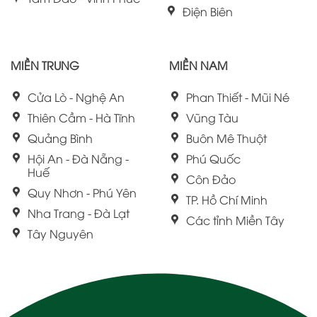
Điện Biên
MIỀN TRUNG
MIỀN NAM
Cửa Lò - Nghệ An
Phan Thiết - Mũi Né
Thiên Cầm - Hà Tĩnh
Vũng Tàu
Quảng Bình
Buôn Mê Thuột
Hội An - Đà Nẵng -
Phú Quốc
Huế
Côn Đảo
Quy Nhơn - Phú Yên
TP. Hồ Chí Minh
Nha Trang - Đà Lạt
Các tỉnh Miền Tây
Tây Nguyên