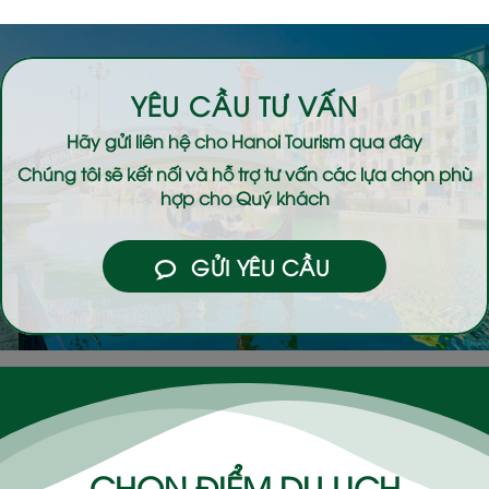
YÊU CẦU TƯ VẤN
Hãy gửi liên hệ cho
Hanoi Tourism
qua đây
Chúng tôi sẽ kết nối và hỗ trợ tư vấn các lựa chọn phù
hợp cho Quý khách
GỬI YÊU CẦU
CHỌN ĐIỂM DU LỊCH