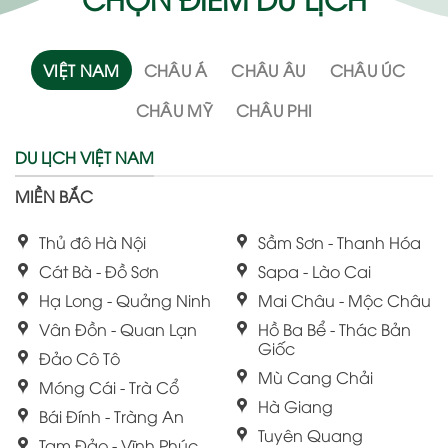
VIỆT NAM
CHÂU Á
CHÂU ÂU
CHÂU ÚC
CHÂU MỸ
CHÂU PHI
DU LỊCH VIỆT NAM
MIỀN BẮC
Thủ đô Hà Nội
Sầm Sơn - Thanh Hóa
Cát Bà - Đồ Sơn
Sapa - Lào Cai
Hạ Long - Quảng Ninh
Mai Châu - Mộc Châu
Vân Đồn - Quan Lạn
Hồ Ba Bể - Thác Bản
Giốc
Đảo Cô Tô
Mù Cang Chải
Móng Cái - Trà Cổ
Hà Giang
Bái Đính - Tràng An
Tuyên Quang
Tam Đảo - Vĩnh Phúc