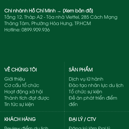
Chi nhánh Hồ Chí Minh
→
[Xem bản đồ]
Tầng 12, Tháp A2 - Tòa nhà Viettel, 285 Cách Mạng
Tháng Tám, Phường Hòa Hưng, TP.HCM
Hotline:
0899.909.936
VỀ CHÚNG TÔI
SẢN PHẨM
Giới thiệu
Dịch vụ lữ hành
Cơ cấu tổ chức
Đào tạo nhân lực du lịch
Hoạt động xã hội
Tổ chức sự kiện
Thành tích đạt được
Đề án phát triển điểm
Tin tức sự kiện
đến
KHÁCH HÀNG
ĐẠI LÝ / CTV
Review điểm du lịch
Đăng ký làm Đại lý