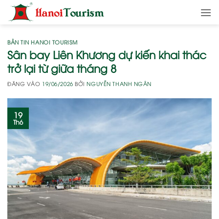
Bỏ
qua
nội
dung
BẢN TIN HANOI TOURISM
Sân bay Liên Khương dự kiến khai thác
trở lại từ giữa tháng 8
ĐĂNG VÀO
19/06/2026
BỞI
NGUYỄN THANH NGÂN
19
Th6