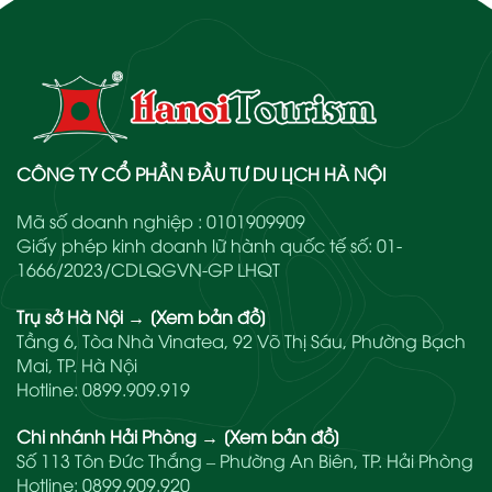
CÔNG TY CỔ PHẦN ĐẦU TƯ DU LỊCH HÀ NỘI
Mã số doanh nghiệp : 0101909909
Giấy phép kinh doanh lữ hành quốc tế số: 01-
1666/2023/CDLQGVN-GP LHQT
Trụ sở Hà Nội
→
[Xem bản đồ]
Tầng 6, Tòa Nhà Vinatea, 92 Võ Thị Sáu, Phường Bạch
Mai, TP. Hà Nội
Hotline:
0899.909.919
Chi nhánh Hải Phòng
→
[Xem bản đồ]
Số 113 Tôn Đức Thắng – Phường An Biên, TP. Hải Phòng
Hotline:
0899.909.920