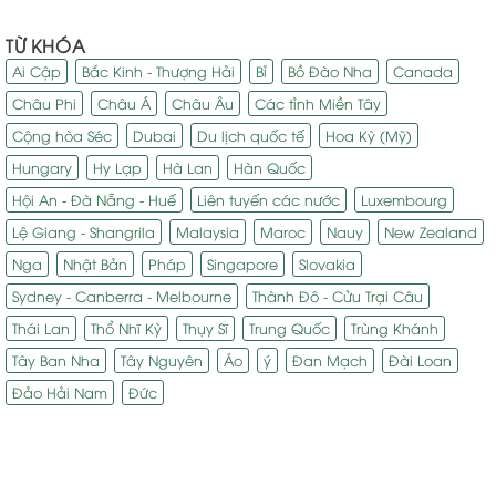
TỪ KHÓA
Ai Cập
Bắc Kinh - Thượng Hải
Bỉ
Bồ Đào Nha
Canada
Châu Phi
Châu Á
Châu Âu
Các tỉnh Miền Tây
Cộng hòa Séc
Dubai
Du lịch quốc tế
Hoa Kỳ (Mỹ)
Hungary
Hy Lạp
Hà Lan
Hàn Quốc
Hội An - Đà Nẵng - Huế
Liên tuyến các nước
Luxembourg
Lệ Giang - Shangrila
Malaysia
Maroc
Nauy
New Zealand
Nga
Nhật Bản
Pháp
Singapore
Slovakia
Sydney - Canberra - Melbourne
Thành Đô - Cửu Trại Câu
Thái Lan
Thổ Nhĩ Kỳ
Thụy Sĩ
Trung Quốc
Trùng Khánh
Tây Ban Nha
Tây Nguyên
Áo
ý
Đan Mạch
Đài Loan
Đảo Hải Nam
Đức